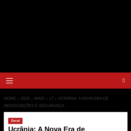
Primary
Menu
HOME
2026
MAIO
17
UCRÂNIA: A NOVA ERA DE
NEGOCIAÇÕES E SEGURANÇA
Geral
Ucrânia: A Nova Era de