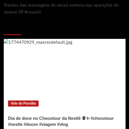
Trechos das mensagens de nossa senhora nas aparições de
Jacareí SP #rosario
Voce pode ter deixado de ver
Vale do Paraíba
Dia de doce no Chocotour da Nestlé 🍫✨ #chocotour
#nestle #doces #viagem #vlog