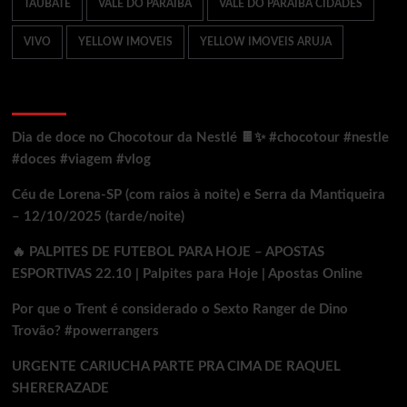
TAUBATÉ
VALE DO PARAIBA
VALE DO PARAIBA CIDADES
VIVO
YELLOW IMOVEIS
YELLOW IMOVEIS ARUJA
Ultimos Posts
Dia de doce no Chocotour da Nestlé 🍫✨ #chocotour #nestle
#doces #viagem #vlog
Céu de Lorena-SP (com raios à noite) e Serra da Mantiqueira
– 12/10/2025 (tarde/noite)
🔥 PALPITES DE FUTEBOL PARA HOJE – APOSTAS
ESPORTIVAS 22.10 | Palpites para Hoje | Apostas Online
Por que o Trent é considerado o Sexto Ranger de Dino
Trovão? #powerrangers
URGENTE CARIUCHA PARTE PRA CIMA DE RAQUEL
SHERERAZADE