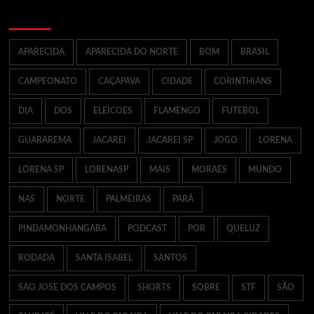
Palavras Chaves mais Buscadas
APARECIDA
APARECIDA DO NORTE
BOM
BRASIL
CAMPEONATO
CAÇAPAVA
CIDADE
CORINTHIANS
DIA
DOS
ELEICOES
FLAMENGO
FUTEBOL
GUARAREMA
JACAREI
JACAREI SP
JOGO
LORENA
LORENA SP
LORENASP
MAIS
MORAES
MUNDO
NAS
NORTE
PALMEIRAS
PARÁ
PINDAMONHANGABA
PODCAST
POR
QUELUZ
RODADA
SANTA ISABEL
SANTOS
SAO JOSE DOS CAMPOS
SHORTS
SOBRE
STF
SÃO