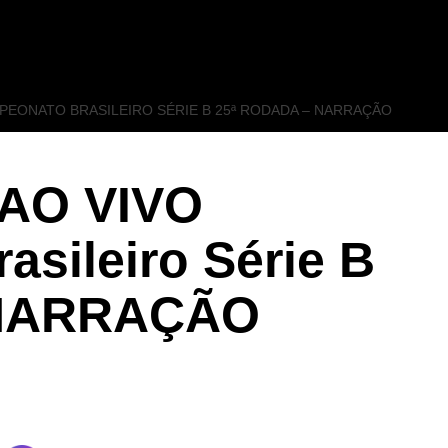
MPEONATO BRASILEIRO SÉRIE B 25ª RODADA – NARRAÇÃO
 AO VIVO
sileiro Série B
 NARRAÇÃO