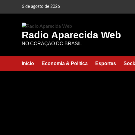
Skip
6 de agosto de 2026
to
content
Radio Aparecida Web
NO CORAÇÃO DO BRASIL
Início
Economia & Politica
Esportes
Soci