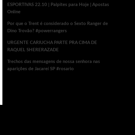
ESPORTIVAS 22.10 | Palpites para Hoje | Apostas
Online
Por que o Trent é considerado o Sexto Ranger de
Dino Trovão? #powerrangers
URGENTE CARIUCHA PARTE PRA CIMA DE
RAQUEL SHERERAZADE
Trechos das mensagens de nossa senhora nas
aparições de Jacareí SP #rosario