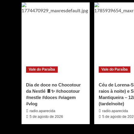
Vale do Paraíba
Vale do Paraíba
Dia de doce no Chocotour
Céu de Lorena-
da Nestlé 🍫✨ #chocotour
raios à noite) e 
#nestle #doces #viagem
Mantiqueira – 12
#vlog
(tarde/noite)
radio.aparecida
radio.aparecida
5 de agosto de 2026
5 de agosto de 20