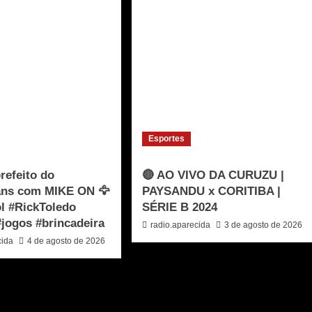
Esportes
refeito do
🔴 AO VIVO DA CURUZU |
ians com MIKE ON 🦅
PAYSANDU x CORITIBA |
l #RickToledo
SÉRIE B 2024
#jogos #brincadeira
radio.aparecida
3 de agosto de 2026
cida
4 de agosto de 2026