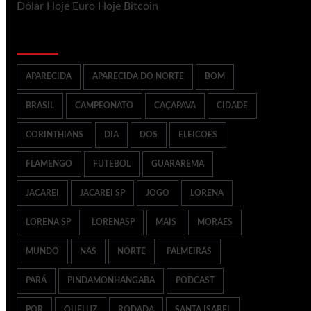
Dólar Hoje
Euro Hoje
Bitcoin
Palavras Chaves mais Buscadas
APARECIDA
APARECIDA DO NORTE
BOM
BRASIL
CAMPEONATO
CAÇAPAVA
CIDADE
CORINTHIANS
DIA
DOS
ELEICOES
FLAMENGO
FUTEBOL
GUARAREMA
JACAREI
JACAREI SP
JOGO
LORENA
LORENA SP
LORENASP
MAIS
MORAES
MUNDO
NAS
NORTE
PALMEIRAS
PARÁ
PINDAMONHANGABA
PODCAST
POR
QUELUZ
RODADA
SANTA ISABEL