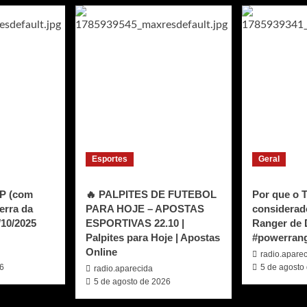
Esportes
Geral
SP (com
🔥 PALPITES DE FUTEBOL
Por que o T
Serra da
PARA HOJE – APOSTAS
considerad
/10/2025
ESPORTIVAS 22.10 |
Ranger de 
Palpites para Hoje | Apostas
#powerran
Online
radio.apare
26
5 de agosto
radio.aparecida
5 de agosto de 2026