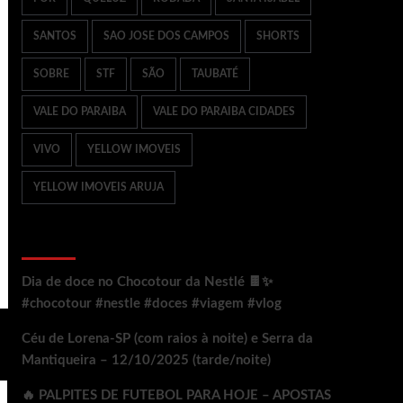
SANTOS
SAO JOSE DOS CAMPOS
SHORTS
SOBRE
STF
SÃO
TAUBATÉ
VALE DO PARAIBA
VALE DO PARAIBA CIDADES
VIVO
YELLOW IMOVEIS
YELLOW IMOVEIS ARUJA
Ultimos Posts
Dia de doce no Chocotour da Nestlé 🍫✨
#chocotour #nestle #doces #viagem #vlog
Céu de Lorena-SP (com raios à noite) e Serra da
Mantiqueira – 12/10/2025 (tarde/noite)
🔥 PALPITES DE FUTEBOL PARA HOJE – APOSTAS