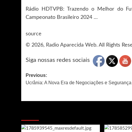
Rádio HDTVPB: Trazendo o Melhor do Fut
Campeonato Brasileiro 2024 …
source
© 2026,
Radio Aparecida Web
. All Rights Re
Siga nossas redes sociais
Post
Previous:
Ucrânia: A Nova Era de Negociações e Segurança
navigation
MAIS NOTICIAS