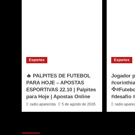
Esportes
Esportes
🔥 PALPITES DE FUTEBOL
Jogador p
PARA HOJE – APOSTAS
#corinth
ESPORTIVAS 22.10 | Palpites
🦅#Futebo
para Hoje | Apostas Online
#desafio 
radio.aparecida
5 de agosto de 2026
radio.apare
Voce pode ter deixado de ver