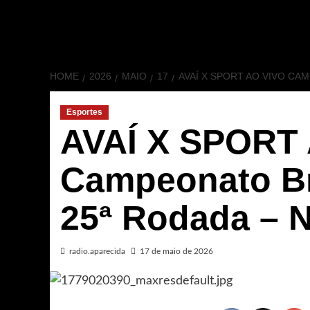
HOME
2026
MAIO
17
AVAÍ X SPORT AO VIVO CA
Esportes
AVAÍ X SPORT
Campeonato Bra
25ª Rodada –
radio.aparecida
17 de maio de 2026