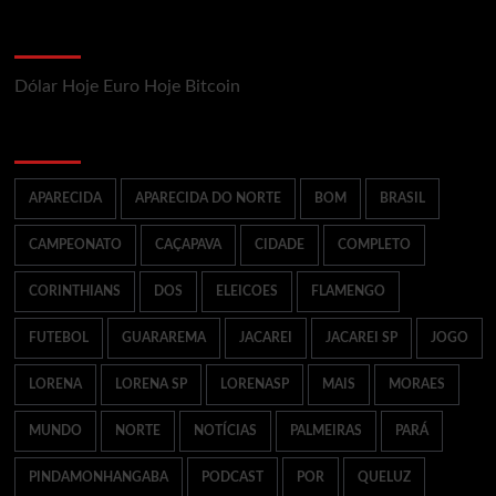
Cotações Mercado Financeiro
Dólar Hoje
Euro Hoje
Bitcoin
Palavras Chaves mais Buscadas
APARECIDA
APARECIDA DO NORTE
BOM
BRASIL
CAMPEONATO
CAÇAPAVA
CIDADE
COMPLETO
CORINTHIANS
DOS
ELEICOES
FLAMENGO
FUTEBOL
GUARAREMA
JACAREI
JACAREI SP
JOGO
LORENA
LORENA SP
LORENASP
MAIS
MORAES
MUNDO
NORTE
NOTÍCIAS
PALMEIRAS
PARÁ
PINDAMONHANGABA
PODCAST
POR
QUELUZ