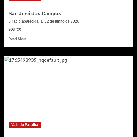
São José dos Campos
radio.aparecida
12 de junho de 2026
source
Read
Read More
more
about
São
José
dos
Campos
Vale do Paraíba