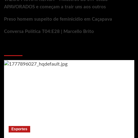
APAVORADOS e começam a trair uns aos outros
Preso homem suspeito de feminicídio em Caçapava
Conversa Política T04:E28 | Marcello Brito
Voce pode ter deixado de ver
Esportes