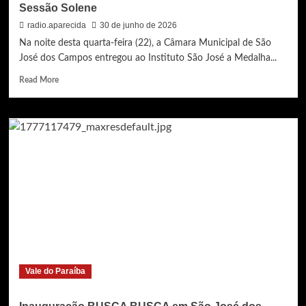
Sessão Solene
radio.aparecida
30 de junho de 2026
Na noite desta quarta-feira (22), a Câmara Municipal de São
José dos Campos entregou ao Instituto São José a Medalha...
Read
Read More
more
about
MEDALHA
MÉRITO
EDUCACIONAL
“PROFESSOR
EVERARDO
PASSOS”
AO
INSTITUTO
SAO
JOSÉ
|
Sessão
Vale do Paraíba
Solene