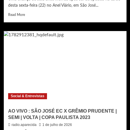
desta sexta-feira (22) no Anel Viário, em São José...
Read
Read More
more
about
Criança
de
sete
anos
morre
atropelada
em
São
José
dos
Campos
|
Social & Entrevistas
BAND
CIDADE
1ª
AO VIVO : SÃO JOSÉ EC X GRÊMIO PRUDENTE |
EDIÇÃO
SEMI | VOLTA | COPA PAULISTA 2023
radio.aparecida
1 de julho de 2026