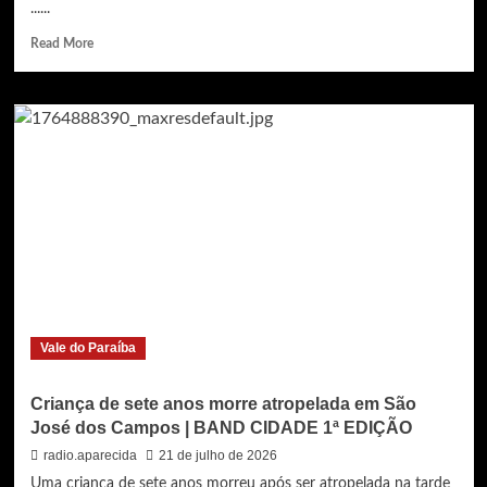
......
Read
Read More
more
about
CÂMARA
ENTREGA
MEDALHA
DE
MÉRITO
EDUCACIONAL
AO
INSTITUTO
SÃO
JOSÉ
PELOS
100
Vale do Paraíba
ANOS
DE
HISTÓRIA
Criança de sete anos morre atropelada em São
José dos Campos | BAND CIDADE 1ª EDIÇÃO
radio.aparecida
21 de julho de 2026
Uma criança de sete anos morreu após ser atropelada na tarde