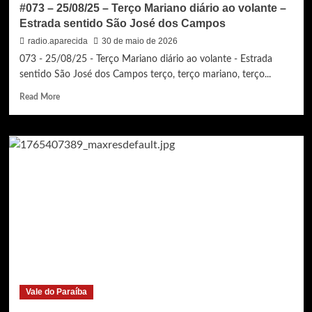
#073 – 25/08/25 – Terço Mariano diário ao volante –
Estrada sentido São José dos Campos
radio.aparecida
30 de maio de 2026
073 - 25/08/25 - Terço Mariano diário ao volante - Estrada
sentido São José dos Campos terço, terço mariano, terço...
Read
Read More
more
about
#073
–
25/08/25
–
Terço
Mariano
diário
ao
volante
–
Estrada
sentido
Vale do Paraíba
São
José