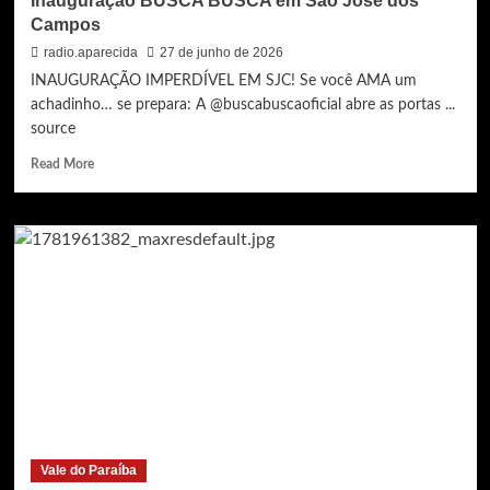
Inauguração BUSCA BUSCA em São José dos
Campos
radio.aparecida
27 de junho de 2026
INAUGURAÇÃO IMPERDÍVEL EM SJC! Se você AMA um
achadinho… se prepara: A @buscabuscaoficial abre as portas ...
source
Read
Read More
more
about
Inauguração
BUSCA
BUSCA
em
São
José
dos
Campos
Vale do Paraíba