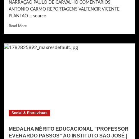
NARRAÇÃO PAULO DE CARVALHO COMENTARIOS
ANTONIO CARMO REPORTAGENS VALTENCIR VICENTE
PLANTAO ... source
Read
Read More
more
about
AO
VIVO
:
SÃO
JOSÉ
EC
X
GRÊMIO
PRUDENTE
|
SEMI
|
Social & Entrevistas
VOLTA
|
COPA
MEDALHA MÉRITO EDUCACIONAL “PROFESSOR
PAULISTA
EVERARDO PASSOS” AO INSTITUTO SAO JOSÉ |
2023