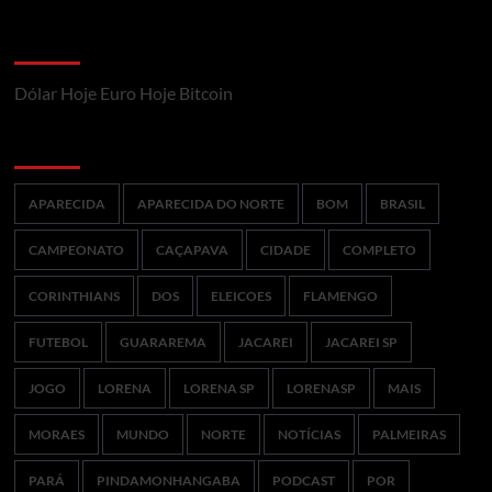
Cotações Mercado Financeiro
Dólar Hoje
Euro Hoje
Bitcoin
Palavras Chaves mais Buscadas
APARECIDA
APARECIDA DO NORTE
BOM
BRASIL
CAMPEONATO
CAÇAPAVA
CIDADE
COMPLETO
CORINTHIANS
DOS
ELEICOES
FLAMENGO
FUTEBOL
GUARAREMA
JACAREI
JACAREI SP
JOGO
LORENA
LORENA SP
LORENASP
MAIS
MORAES
MUNDO
NORTE
NOTÍCIAS
PALMEIRAS
PARÁ
PINDAMONHANGABA
PODCAST
POR