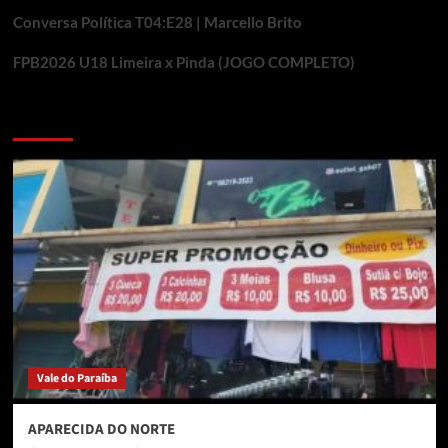
Conversa Política T04:E28 | Marcello Brito
FPB2026 U18 Limeira x Pinda (JOGO COMPLETO)
Voce pode ter deixado de ver
Vale do Paraíba
APARECIDA DO NORTE