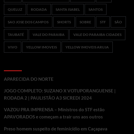
QUELUZ
RODADA
SANTA ISABEL
SANTOS
SAO JOSE DOS CAMPOS
SHORTS
SOBRE
STF
SÃO
TAUBATÉ
VALE DO PARAIBA
VALE DO PARAIBA CIDADES
VIVO
YELLOW IMOVEIS
YELLOW IMOVEIS ARUJA
Ultimos Posts
APARECIDA DO NORTE
JOGO COMPLETO: SUZANO X VOTUPORANGUENSE |
RODADA 2 | PAULISTÃO A3 SICREDI 2024
VAZOU PRA IMPRENSA – Ministros do STF estão
APAVORADOS e começam a trair uns aos outros
Preso homem suspeito de feminicídio em Caçapava