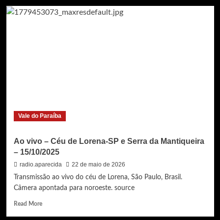
Céu
de
Lorena-
SP
e
Serra
da
Mantiqueira
–
05/10/2025
(tarde/noite)
Vale do Paraíba
Ao vivo – Céu de Lorena-SP e Serra da Mantiqueira
– 15/10/2025
radio.aparecida
22 de maio de 2026
Transmissão ao vivo do céu de Lorena, São Paulo, Brasil.
Câmera apontada para noroeste. source
Read
Read More
more