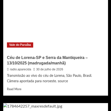
SP
(com
raios
à
noite)
e
Serra
da
Mantiqueira
Vale do Paraíba
–
12/10/2025
(tarde/noite)
Céu de Lorena-SP e Serra da Mantiqueira –
13/10/2025 (madrugada/manhã)
radio.aparecida
30 de julho de 2026
Transmissão ao vivo do céu de Lorena, São Paulo, Brasil.
Câmera apontada para noroeste. source
Read
Read More
more
about
Céu
de