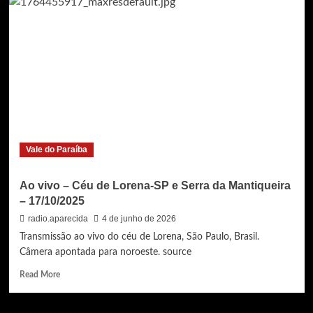
vivo
–
Céu
de
Lorena-
SP
e
Serra
da
Mantiqueira
–
Vale do Paraíba
18/10/2025
Ao vivo – Céu de Lorena-SP e Serra da Mantiqueira
– 17/10/2025
radio.aparecida
4 de junho de 2026
Transmissão ao vivo do céu de Lorena, São Paulo, Brasil.
Câmera apontada para noroeste. source
Read
Read More
more
about
Ao