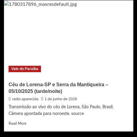
vivo
–
Céu
de
Lorena-
SP
e
Serra
da
Mantiqueira
–
Vale do Paraíba
17/10/2025
Céu de Lorena-SP e Serra da Mantiqueira –
05/10/2025 (tarde/noite)
radio.aparecida
1 de junho de 2026
Transmissão ao vivo do céu de Lorena, São Paulo, Brasil.
Câmera apontada para noroeste. source
Read
Read More
more
about