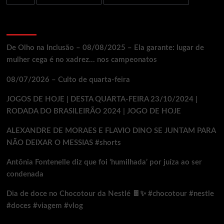
Ultimos Posts
De Olho na Inclusão – 08/08/2025 – Ela garante: lugar de
mulher cega é no xadrez… nos campeonatos
08/07/2026 – Culto de quarta-feira
JOGOS DE HOJE | DESTA QUARTA-FEIRA 23/10/2024 |
RODADA DO BRASILEIRÃO 2024 | JOGO DE HOJE
ALEXANDRE DE MORAES E FLAVIO DINO SE JUNTAM PARA
NÃO DEIXAR O MESSIAS #shorts
Antônia Fontenelle diz que foi ‘humilhada’ por juíza ao ser
condenada
Dia de doce no Chocotour da Nestlé 🍫✨ #chocotour #nestle
#doces #viagem #vlog