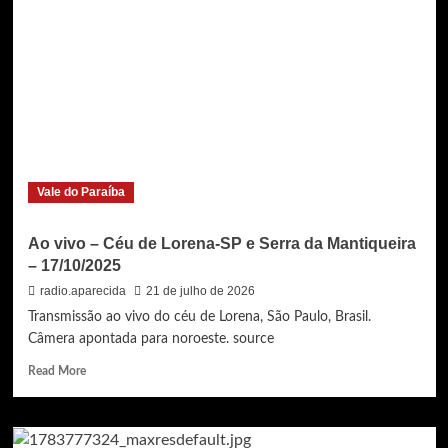
Lorena-
SP
e
Serra
da
Mantiqueira
–
13/10/2025
(madrugada/manhã)
Vale do Paraíba
Ao vivo – Céu de Lorena-SP e Serra da Mantiqueira
– 17/10/2025
radio.aparecida
21 de julho de 2026
Transmissão ao vivo do céu de Lorena, São Paulo, Brasil.
Câmera apontada para noroeste. source
Read
Read More
more
about
Ao
vivo