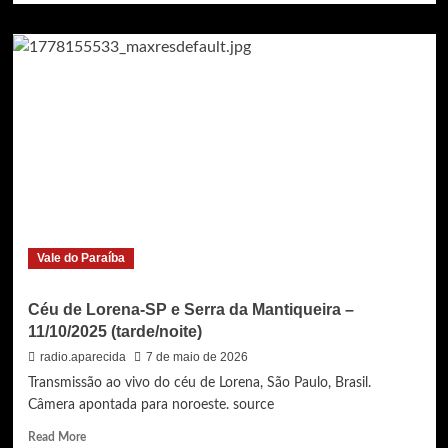
about
Céu
de
Lorena-
SP
e
Serra
da
Mantiqueira
–
04/10/2025
(fim
da
Vale do Paraíba
manhã/tarde/noite)
Céu de Lorena-SP e Serra da Mantiqueira –
11/10/2025 (tarde/noite)
radio.aparecida
7 de maio de 2026
Transmissão ao vivo do céu de Lorena, São Paulo, Brasil.
Câmera apontada para noroeste. source
Read
Read More