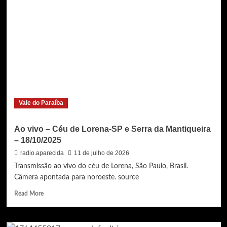
–
Céu
de
Lorena-
SP
e
Serra
da
Mantiqueira
–
Vale do Paraíba
17/10/2025
Ao vivo – Céu de Lorena-SP e Serra da Mantiqueira
– 18/10/2025
radio.aparecida
11 de julho de 2026
Transmissão ao vivo do céu de Lorena, São Paulo, Brasil.
Câmera apontada para noroeste. source
Read
Read More
more
about
Ao