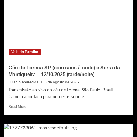
Vale do Paraíba
Céu de Lorena-SP (com raios à noite) e Serra da
Mantiqueira – 12/10/2025 (tarde/noite)
radio.aparecida
5 de agosto de 2026
Transmissão ao vivo do céu de Lorena, São Paulo, Brasil.
Câmera apontada para noroeste. source
Read
Read More
more
about
Céu
de
Lorena-