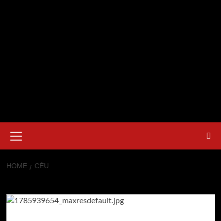
Primary
Menu
HOME
CÉU
Céu