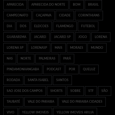
APARECIDA
APARECIDA DO NORTE
BOM
BRASIL
CAMPEONATO
CAÇAPAVA
CIDADE
CORINTHIANS
DIA
DOS
ELEICOES
FLAMENGO
FUTEBOL
GUARAREMA
JACAREI
JACAREI SP
JOGO
LORENA
LORENA SP
LORENASP
MAIS
MORAES
MUNDO
NAS
NORTE
PALMEIRAS
PARÁ
PINDAMONHANGABA
PODCAST
POR
QUELUZ
RODADA
SANTA ISABEL
SANTOS
SAO JOSE DOS CAMPOS
SHORTS
SOBRE
STF
SÃO
TAUBATÉ
VALE DO PARAIBA
VALE DO PARAIBA CIDADES
VIVO
YELLOW IMOVEIS
YELLOW IMOVEIS ARUJA