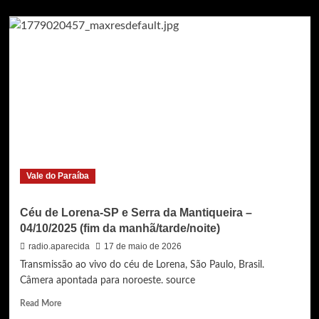
about
Ao
vivo
–
Céu
de
Lorena-
SP
e
Serra
da
Mantiqueira
–
Vale do Paraíba
15/10/2025
Céu de Lorena-SP e Serra da Mantiqueira –
04/10/2025 (fim da manhã/tarde/noite)
radio.aparecida
17 de maio de 2026
Transmissão ao vivo do céu de Lorena, São Paulo, Brasil.
Câmera apontada para noroeste. source
Read
Read More
more