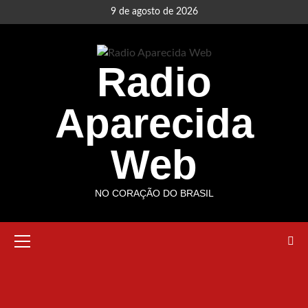
Skip
9 de agosto de 2026
to
content
Radio
Aparecida
Web
NO CORAÇÃO DO BRASIL
Primary
Menu