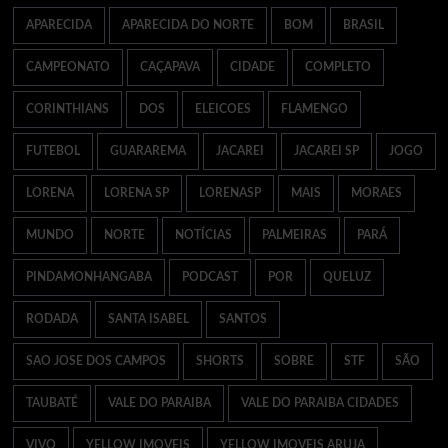
APARECIDA
APARECIDA DO NORTE
BOM
BRASIL
CAMPEONATO
CAÇAPAVA
CIDADE
COMPLETO
CORINTHIANS
DOS
ELEICOES
FLAMENGO
FUTEBOL
GUARAREMA
JACAREI
JACAREI SP
JOGO
LORENA
LORENA SP
LORENASP
MAIS
MORAES
MUNDO
NORTE
NOTÍCIAS
PALMEIRAS
PARÁ
PINDAMONHANGABA
PODCAST
POR
QUELUZ
RODADA
SANTA ISABEL
SANTOS
SAO JOSE DOS CAMPOS
SHORTS
SOBRE
STF
SÃO
TAUBATÉ
VALE DO PARAIBA
VALE DO PARAIBA CIDADES
VIVO
YELLOW IMOVEIS
YELLOW IMOVEIS ARUJA